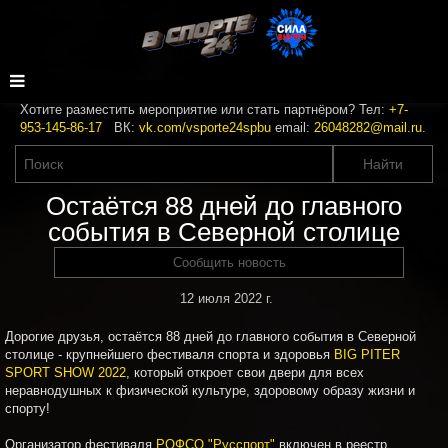
Хотите разместить мероприятие или стать партнёром? Тел:
+7-
953-145-86-17
ВК:
vk.com/vsporte24spbu
email:
26048282@mail.ru
.
Остаётся 88 дней до главного
события в Северной столице
Сообщить новость
12 июля 2022 г.
Дорогие друзья, остаётся 88 дней до главного события в Северной
столице - крупнейшего фестиваля спорта и здоровья
BIG PITER
SPORT SHOW 2022
, который откроет свои двери для всех
неравнодушных к физической культуре, здоровому образу жизни и
спорту!
Организатор фестиваля
РОФСО "Русспорт"
включен в реестр