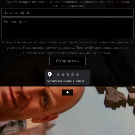
Задать вопрос по теме:
Скорее запишись на пробное занятие на наши
фитнес программы!
Нажимая на кнопку, вы даете согласие на обработку своих персональных данных на
условиях:
Пользовательским соглашением
,
Политикой конфиденциальности
и
Согласием на обработку персональных данных на сайте
.
Отправить