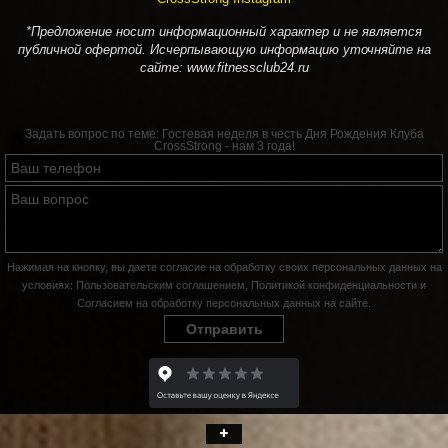
*Предложение носит информационный характер и не является
публичной офертой. Исчерпывающую информацию уточняйте на
сайте: www.fitnessclub24.ru
Задать вопрос по теме:
Гостевая неделя в честь Дня Рождения Клуба
CrossStrong - нам 3 года!
Нажимая на кнопку, вы даете согласие на обработку своих персональных данных на
условиях:
Пользовательским соглашением
,
Политикой конфиденциальности
и
Согласием на обработку персональных данных на сайте
.
Отправить