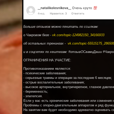
Больше отзывов можно почитать по ссылкам:
о Чакровом беге -
vk.com/topic-124982150_34166933
об остальных тренингах -
vk.com/topic-55515175_28650
и в соцсетях по хештегам:
#отзывОСвамиДаши #Чакро
ОГРАНИЧЕНИЯ НА УЧАСТИЕ:
Противопоказанием являются:
- психические заболевания;
- серьезные травмы и операции за последние 6 месяцев;
- острые воспалительные заболевания;
- высокое артериальное, внутричерепное, глазное давле
- беременность;
- эпилепсия.
Если у вас есть хронические заболевания или сомнения 
Проблемы с опорно-двигательным аппаратом и ряд функц
На занятии вам будет необходимо адекватно оценивать св