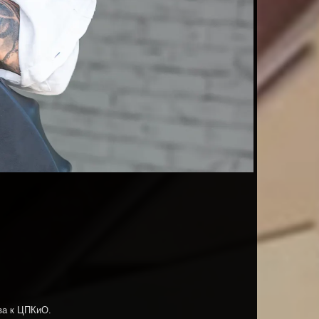
ова к ЦПКиО.