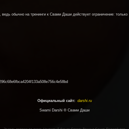
 ведь обычно на тренинги к Свами Даши действует ограничение: только 
9a0296c68e6fbca4204f133a508e756c4e58bd
Официальный сайт:
darshi.ru
Swami Darshi
® Свами Даши