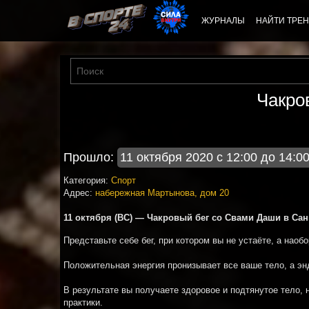
ЖУРНАЛЫ
НАЙТИ ТРЕН
Чакро
Прошло:
11 октября 2020 с 12:00 до 14:0
Категория:
Спорт
Адрес:
набережная Мартынова, дом 20
11 октября (ВС) — Чакровый бег со Свами Даши в Сан
Представьте себе бег, при котором вы не устаёте, а наоб
Положительная энергия пронизывает все ваше тело, а э
В результате вы получаете здоровое и подтянутое тело, 
практики.