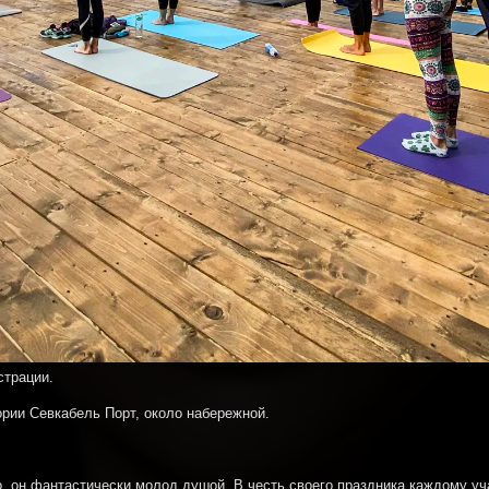
страции.
ории Севкабель Порт, около набережной.
то, он фантастически молод душой. В честь своего праздника каждому уч