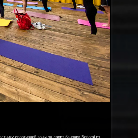
астнику спортивной зоны он дарит баночку Borjomi из