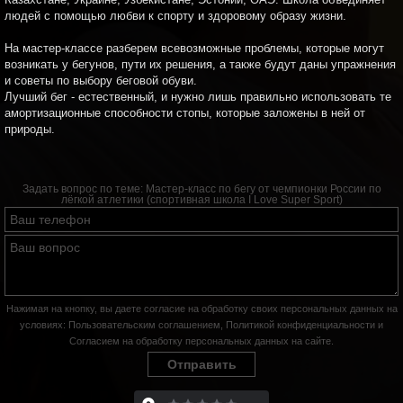
людей с помощью любви к спорту и здоровому образу жизни.
На мастер-классе разберем всевозможные проблемы, которые могут
возникать у бегунов, пути их решения, а также будут даны упражнения
и советы по выбору беговой обуви.
Лучший бег - естественный, и нужно лишь правильно использовать те
амортизационные способности стопы, которые заложены в ней от
природы.
Задать вопрос по теме:
Мастер-класс по бегу от чемпионки России по
лёгкой атлетики (спортивная школа I Love Super Sport)
Нажимая на кнопку, вы даете согласие на обработку своих персональных данных на
условиях:
Пользовательским соглашением
,
Политикой конфиденциальности
и
Согласием на обработку персональных данных на сайте
.
Отправить