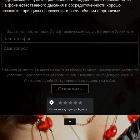
На фоне естественного дыхания и сосредоточенности хорошо
познаются принципы напряжения и расслабления в организме.
Задать вопрос по теме:
Йога в Таврическом саду с Евгением Улитиным
Нажимая на кнопку, вы даете согласие на обработку своих персональных данных на
условиях:
Пользовательским соглашением
,
Политикой конфиденциальности
и
Согласием на обработку персональных данных на сайте
.
Отправить