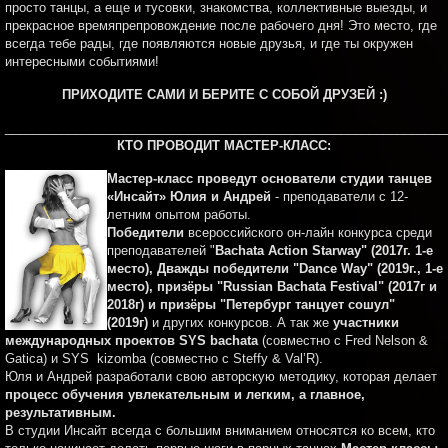
просто танцы, а еще и тусовки, знакомства, коллективные выезды, и
прекрасное времяпрепровождение после рабочего дня! Это место, где
всегда тебе рады, где появляются новые друзья, и где ты окружен
интересными событиями!
ПРИХОДИТЕ САМИ И БЕРИТЕ С СОБОЙ ДРУЗЕЙ :)
_______________________________________________________________
КТО ПРОВОДИТ МАСТЕР-КЛАСС:
Мастер-класс проведут основатели студии танцев
«Инсайт» Юлия и Андрей
- преподаватели с 12-
летним опытом работы.
Победители
всероссийского он-лайн конкурса среди
преподавателей "
Bachata Action Starway" (2017г. 1-е
место), Дважды победители "Dance Way" (2019г., 1-е
место),
призёры "Russian Bachata Festival" (2017г и
2018г) и призёры "Петербург танцует сошул"
(2019г)
и других конкурсов. А так же
участники
международных проектов SYS bachata
(совместно с Fred Nelson &
Gatica) и SYS kizomba (совместно с Steffy & Val’R).
Юля и Андрей разработали свою авторскую методику, которая делает
процесс обучения увлекательным и легким, а главное,
результативным.
В студии Инсайт всегда с большим вниманием относятся ко всем, кто