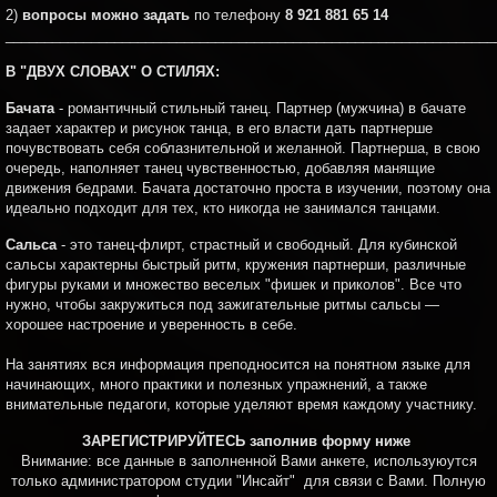
2)
вопросы можно задать
по телефону
8 921 881 65 14
_______________________________________________________________
В "ДВУХ СЛОВАХ" О СТИЛЯХ:
Бачата
- романтичный стильный танец. Партнер (мужчина) в бачате
задает характер и рисунок танца, в его власти дать партнерше
почувствовать себя соблазнительной и желанной. Партнерша, в свою
очередь, наполняет танец чувственностью, добавляя манящие
движения бедрами. Бачата достаточно проста в изучении, поэтому она
идеально подходит для тех, кто никогда не занимался танцами.
Сальса
- это танец-флирт, страстный и свободный. Для кубинской
сальсы характерны быстрый ритм, кружения партнерши, различные
фигуры руками и множество веселых "фишек и приколов". Все что
нужно, чтобы закружиться под зажигательные ритмы сальсы —
хорошее настроение и уверенность в себе.
На занятиях вся информация преподносится на понятном языке для
начинающих, много практики и полезных упражнений, а также
внимательные педагоги, которые уделяют время каждому участнику.
ЗАРЕГИСТРИРУЙТЕСЬ заполнив форму ниже
Внимание: все данные в заполненной Вами анкете, используюутся
только администратором студии "Инсайт" для связи с Вами. Полную