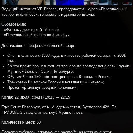
Ведущий методист VP Fitness, преподаватель курса «Персональный
тренер по фитнесу», генеральный директор школы.
Образование:
- «Фитнес-директор» (г. Москва);
- «Персональный тренер по фитнесу»
Достижения в профессиональной сфере:
Опыт в фитнесе с 1998 года, в качестве рабочей сферы – с 2001
года;
За это время прошёл путь от тренера до совладелеца сети клубов
MyTimeFitness в г.Санкт-Петербурге;
Обучил более 1500 фитнес-тренеров в 6 городах России;
Трехкратный чемпион России в номинации «Фитнес»;
Презентер международных конвенций.
Когда
: 22 июля (среда) 19:15 — 22:15
Где
: Санкт-Петербург, ст.м. Академическая, Бутлерова 42А, ТК
ПРИЗМА, 3 этаж, фитнес-клуб Mytimefitness
Количество мест:
30
Регистрируйтесь и получайте инстайт из мира фитнеса: