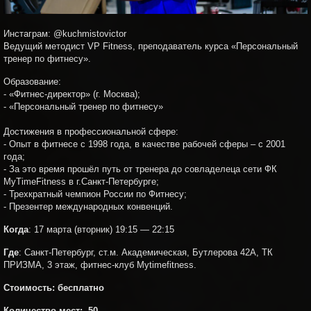
Инстаграм: @kuchmistovictor
Ведущий методист VP Fitness, преподаватель курса «Персональный
тренер по фитнесу».
Образование:
- «Фитнес-директор» (г. Москва);
- «Персональный тренер по фитнесу»
Достижения в профессиональной сфере:
- Опыт в фитнесе с 1998 года, в качестве рабочей сферы – с 2001
года;
- За это время прошёл путь от тренера до совладелеца сети ФК
MyTimeFitness в г.Санкт-Петербурге;
- Трехкратный чемпион России по Фитнесу;
- Презентер международных конвенций.
Когда
: 17 марта (вторник) 19:15 — 22:15
Где
: Санкт-Петербург,
ст.м. Академическая, Бутлерова 42А, ТК
ПРИЗМА, 3 этаж, фитнес-клуб Mytimefitness.
Стоимость:
бесплатно
Количество мест:
50