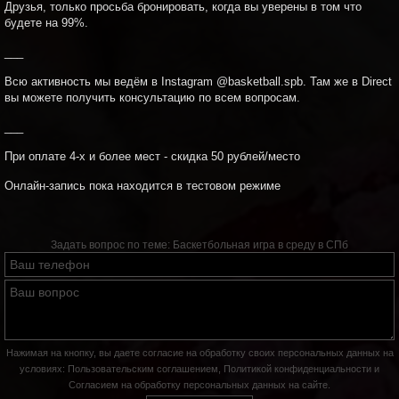
Друзья, только просьба бронировать, когда вы уверены в том что
будете на 99%.
___
Всю активность мы ведём в Instagram @basketball.spb. Там же в Direct
вы можете получить консультацию по всем вопросам.
___
При оплате 4-х и более мест - скидка 50 рублей/место
Онлайн-запись пока находится в тестовом режиме
Задать вопрос по теме:
Баскетбольная игра в среду в СПб
Нажимая на кнопку, вы даете согласие на обработку своих персональных данных на
условиях:
Пользовательским соглашением
,
Политикой конфиденциальности
и
Согласием на обработку персональных данных на сайте
.