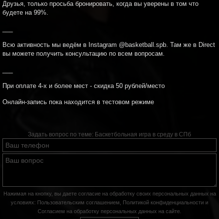
Друзья, только просьба бронировать, когда вы уверены в том что
будете на 99%.
___
Всю активность мы ведём в Instagram @basketball.spb. Там же в Direct
вы можете получить консультацию по всем вопросам.
___
При оплате 4-х и более мест - скидка 50 рублей/место
Онлайн-запись пока находится в тестовом режиме
Задать вопрос по теме:
Баскетбольная игра в среду в СПб
Нажимая на кнопку, вы даете согласие на обработку своих персональных данных на
условиях:
Пользовательским соглашением
,
Политикой конфиденциальности
и
Согласием на обработку персональных данных на сайте
.