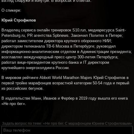
взгляд снаружи и изнутри. В вопросах и ответах.
О спикере:
Юрий Строфилов
Владелец сервиса онлайн тренировок S10.run, медиаресурса Saint-
Petersburg.ru, PR агентства Spbnews. Закончил Политех в Питере;
работал заместителем директора крупного оборонного НИИ;
директором телеканала ТВ-6 Москва в Петербурге; руководил
информационно-аналитическим отделом в Администрации президента;
возглавлял международный пресс-центр 300-летия Петербурга;
работал вице-президентом крупного банка и IT директором
крупнейшего энергохолдинга России.
В мировом рейтинге Abbott World Marathon Majors Юрий Строфилов в
первой тройке марафонцев возрастной категории 50-54 года и первый
из российских бегунов.
В издательстве Манн, Иванов и Фербер в 2019 году вышла его книга
«Не про бег».
Задать вопрос по теме:
«Не про бег. С марафонцем Юрием Строфиловым»