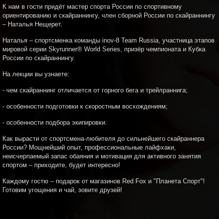
К нам в гости придёт мастер спорта России по спортивному
ориентированию и скайраннингу, член сборной России по скайраннингу
– Наталья Нещерет.
Наталья – спортсменка команды
inov-8 Team Russia,
у
частница этапов
мировой серии Skyrunner® World Series, призёр чемпионата и Кубка
России по скайраннингу.
На лекции вы узнаете:
- чем скайраннинг отличается от горного бега и трейлраннига;
- особенности подготовки к скоростным восхождениям;
- особенности подбора экипировки.
Как вырасти от спортсмена-любителя до сильнейшего скайраннера
России? Мощнейший опыт, профессиональные лайфхаки,
неисчерпаемый запас
обаяния и мотивация для активного занятия
спортом – приходите, будет интересно!
Каждому гостю – подарок от магазинов Red Fox и "Планета Спорт"!
Готовим угощения и чай, зовите друзей!