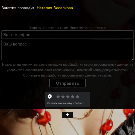
Занятия проводит:
Наталия Веселкова
Задать вопрос по теме:
Занятие по растяжке
Нажимая на кнопку, вы даете согласие на обработку своих персональных данных на
условиях:
Пользовательским соглашением
,
Политикой конфиденциальности
и
Согласием на обработку персональных данных на сайте
.
Отправить