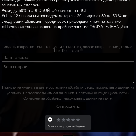
занятия мы сделаем
☘️скидку 50% на ЛЮБОЙ абонемент, на ВСЕ!
☘️11 и 12 января мы проведем лотерею- 20 скидок от 30 до 50 % на
следующий абонемент среди всех пришедших к нам на занятие
∗Предварительная запись на пробное занятие ОБЯЗАТЕЛЬНА ✍∗
Задать вопрос по теме:
Танцуй БЕСПЛАТНО, любое направление , только
11 и 12 января !!!
Нажимая на кнопку, вы даете согласие на обработку своих персональных данных на
условиях:
Пользовательским соглашением
,
Политикой конфиденциальности
и
Согласием на обработку персональных данных на сайте
.
Отправить