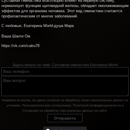
Суставная гимнастика благотворно влияет на нервную систему,
нормализует функцию щитовидной железы, обладает омолаживающим
эффектом для организма человека. Этот вид гимнастики считается
профилактическим от многих заболеваний.
С любовью, Екатерина World-душа Мира
Ваша Шанти Ом
https://vk.com/catru78
Задать вопрос по теме:
Суставная гимнастика Екатерина World
Нажимая на кнопку, вы даете согласие на обработку своих персональных данных на
условиях:
Пользовательским соглашением
,
Политикой конфиденциальности
и
Согласием на обработку персональных данных на сайте
.
Отправить