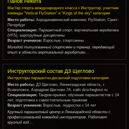
Панов Никита
Мастер спорта международного класса • Инструктор, участник
команды "Vertical FlyStation" и "Kings of the sky" категория
Место работы:
Аэродинамический комплекс FlyStation, Санкт-
Петербург
Специализация:
Парашютный спорт, вертикальная акробатика
(VFS), аэротрубные дисциплины
Возраст учеников:
Взрослые, спортсмены
Молодой титулованный спортсмен и тренер, передающий
опыт в области вертикальной акробатики....
Инструкторский состав ДЗ Щеглово
Инструкторы парашютно-десантной подготовки категория
Место работы:
ДЗ Щеглово, Ленинградская область, г.
Всеволожск, Аэродром Щеглово 7А, сайт dzscheglovo.ru
Специализация:
Тандем-прыжки, обучение парашютистов с 14
лет, подготовка к самостоятельным прыжкам
Возраст учеников:
Взрослые, подростки с 14 лет
Крупный парашютный центр в Ленинградской области с
профессиональной командой инструкторов. Работает
круглый год....