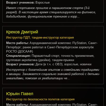
Возраст учеников:
Взрослые
Имеет спортивное прошлое в парашютном спорте (3-й
разряд). В настоящее время специализируется на фитнесе,
бодибилдинге, функциональном тренинге и корр...
Креков Дмитрий
Инструктор ПДП, тандем-инструктор категория
Место работы:
Аэродинамический комплекс FlyStation, Санкт-
Петербург; ранее работал в Санкт-Петербургском аэроклубе
РОСТО (ДОСААФ)
Специализация:
Парашютный спорт, точность приземления,
групповая акробатика (двойки), тандем-прыжки
Возраст учеников:
Дети (в т.ч. с ОВЗ), взрослые, новички
Инструктор с богатейшим опытом и семейными традициями
в авиации. Занимается социально значимой работой с детьми-
инвалидами, помогая их реабилитации че...
Юрьян Павел
Инструктор по безопасности полетов категория
Место работы:
Аэродинамический комплекс FlyStation, Санкт-