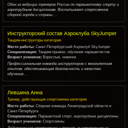
Один из ведущих тренеров России по парашютному спорту и
аэротрубным дисциплинам. Воспитывает спортсменов
сборной города и страны....
Инструкторский состав Аэроклуба SkyJumper
Тандем-инструкторы категория
Место работы:
Санкт-Петербургский Аэроклуб SkyJumper
Специализация:
Тандем-прыжки, обучение парашютистов
Возраст учеников:
Взрослые, новички
Профессиональная команда инструкторов с многолетним
опытом, обеспечивающая безопасность и качество
обучения....
Левшина Анна
Тренер, действующая спортсменка категория
Место работы:
Сборная команда Ленинградской области и
Санкт-Петербурга
Специализация:
Парашютный спорт, аэротрубные дисциплины
Возраст учеников:
Спортсмены
Действующая спортсменка и тренер, выступающая на