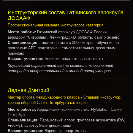
Инструкторский состав Гатчинского аэроклуба
ДОСААФ
Профессиональная команда инструкторов категория
Место работы:
Гатчинский аэроклуб ДОСААФ России,
аэродром "Сиворицы", Ленинградская область, сайт piter.aero
Специализация:
Тандем-прыжки с 3000 метров, обучение по
программе AFF, подготовка к самостоятельным десантным
прыжкам
Возраст учеников:
Новички, опытные парашютисты
Крупнейший парашютный центр региона с многолетней
историей и профессиональной командой инструкторов....
Леднев Дмитрий
Мастер спорта международного класса • Старший инструктор,
тренер сборной Санкт-Петербурга категория
Место работы:
Аэродинамический комплекс FlyStation, Санкт-
Петербург
Специализация:
Парашютный спорт, групповая акробатика (RW,
FreeFly), аэротрубные дисциплины
Возраст учеников:
Взрослые, спортсмены