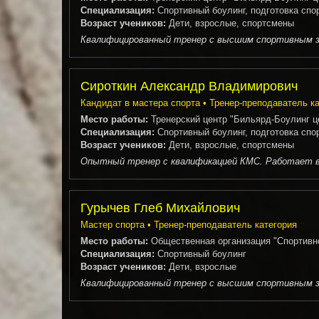
Специализация:
Спортивный боулинг, подготовка спо
Возраст учеников:
Дети, взрослые, спортсмены
Квалифицированный тренер с высшим спортивным зв
Сироткин Александр Владимирович
Кандидат в мастера спорта • Тренер-преподаватель к
Место работы:
Тренерский центр "Бильярд-Боулинг це
Специализация:
Спортивный боулинг, подготовка спо
Возраст учеников:
Дети, взрослые, спортсмены
Опытный тренер с квалификацией КМС. Работает в 
Гурычев Глеб Михайлович
Мастер спорта • Тренер-преподаватель категория
Место работы:
Общественная организация "Спортивно
Специализация:
Спортивный боулинг
Возраст учеников:
Дети, взрослые
Квалифицированный тренер с высшим спортивным зв