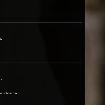
09
ть
й области....