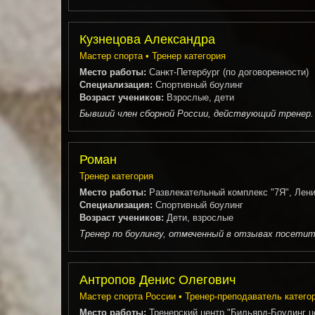
Кузнецова Александра
Мастер спорта • Тренер категория
Место работы:
Санкт-Петербург (по договоренности)
Специализация:
Спортивный боулинг
Возраст учеников:
Взрослые, дети
Бывший член сборной России, действующий тренер. 
Роман
Тренер категория
Место работы:
Развлекательный комплекс "7Я", Ленин
Специализация:
Спортивный боулинг
Возраст учеников:
Дети, взрослые
Тренер по боулингу, отмеченный в отзывах посетите
Антропов Денис Олегович
Мастер спорта России • Тренер-преподаватель катего
Место работы:
Тренерский центр "Бильярд-Боулинг це