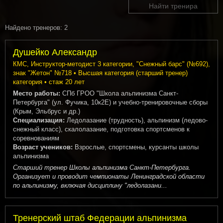
Найти тренира
Найдено тренеров: 2
Душейко Александр
КМС, Инструктор-методист 3 категории, "Снежный барс" (№692),
знак "Жетон" №718 • Высшая категория (старший тренер)
категория • стаж 20 лет
Место работы:
СПб ГРОО "Школа альпинизма Санкт-
Петербурга" (ул. Фучика, 10к2Е) и учебно-тренировочные сборы
(Крым, Эльбрус и др.)
Специализация:
Ледолазание (трудность), альпинизм (ледово-
снежный класс), скалолазание, подготовка спортсменов к
соревнованиям
Возраст учеников:
Взрослые, спортсмены, курсанты школы
альпинизма
Старший тренер Школы альпинизма Санкт-Петербурга.
Организует и проводит чемпионаты Ленинградской области
по альпинизму, включая дисциплину "ледолазани...
Тренерский штаб Федерации альпинизма