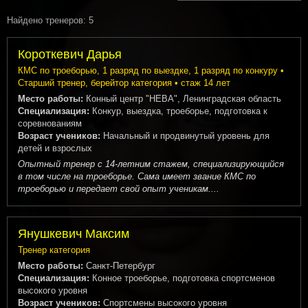
Найдено тренеров: 5
Короткевич Дарья
КМС по троеборью, 1 разряд по выездке, 1 разряд по конкуру •
Старший тренер, берейтор категория • стаж 14 лет
Место работы:
Конный центр "НЕВА", Ленинградская область
Специализация:
Конкур, выездка, троеборье, подготовка к
соревнованиям
Возраст учеников:
Начальный и продвинутый уровень для
детей и взрослых
Опытный тренер с 14-летним стажем, специализирующийся
в том числе на троеборье. Сама имеет звание КМС по
троеборью и передает свой опыт ученикам....
Янушкевич Максим
Тренер категория
Место работы:
Санкт-Петербург
Специализация:
Конное троеборье, подготовка спортсменов
высокого уровня
Возраст учеников:
Спортсмены высокого уровня