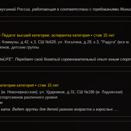
окусинкай России, работающая в соответствии с требованиями Минис
 Педагог высшей категории, аспирантка категория • стаж 15 лет
. Коммуны, д.42, к.3, СШ №628; ул. Косыгина, д.29, к.3, "Радуга" (все м
ионов, детские группы
rateLIFE". Передает свой богатый соревновательный опыт юным спорт
атегории категория • стаж 15 лет
(м. Новочеркасская); ул. Ударников, д.31, СШ №196 (м. Ладожская)
 спортсменов различного уровня
ые
ата. Ведет группы для детей разного возраста и взрослых ....