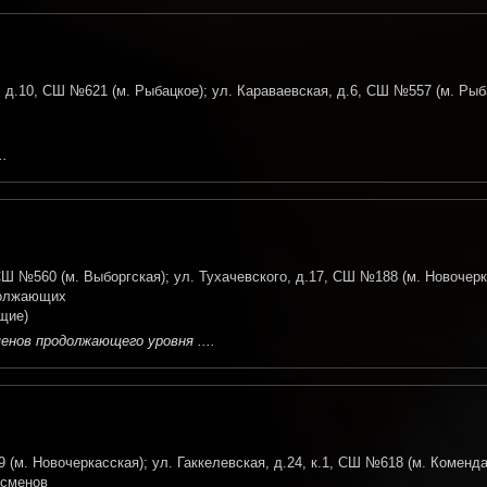
 д.10, СШ №621 (м. Рыбацкое); ул. Караваевская, д.6, СШ №557 (м. Рыб
..
Ш №560 (м. Выборгская); ул. Тухачевского, д.17, СШ №188 (м. Новочерк
должающих
щие)
нов продолжающего уровня ....
(м. Новочеркасская); ул. Гаккелевская, д.24, к.1, СШ №618 (м. Коменда
тсменов