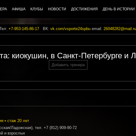
ЕРА
АФИША
КЛУБЫ
НОВОСТИ
ДОСТИЖЕНИЯ
ДЕНЬ В ИСТОРИИ
 Тел:
+7-953-145-86-17
ВК:
vk.com/vsporte24spbu
email:
26048282@mail.r
та: киокушин, в Санкт-Петербурге и 
Добавить тренера
я • стаж 20 лет
ская/Ладожская), тел. +7 (812) 909-90-72
ей и взрослых