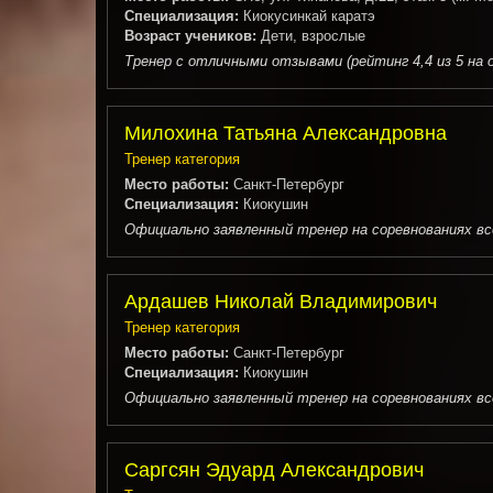
Специализация:
Киокусинкай каратэ
Возраст учеников:
Дети, взрослые
Тренер с отличными отзывами (рейтинг 4,4 из 5 на 
Милохина Татьяна Александровна
Тренер категория
Место работы:
Санкт-Петербург
Специализация:
Киокушин
Официально заявленный тренер на соревнованиях всер
Ардашев Николай Владимирович
Тренер категория
Место работы:
Санкт-Петербург
Специализация:
Киокушин
Официально заявленный тренер на соревнованиях всер
Саргсян Эдуард Александрович