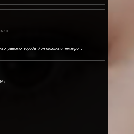
ская)
ных районах города. Контактный телефо...
9А)