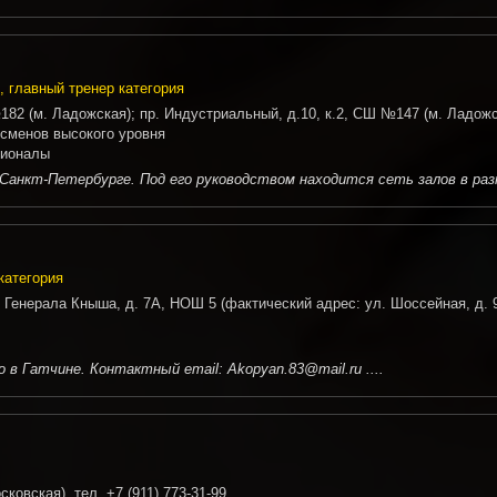
, главный тренер категория
№182 (м. Ладожская); пр. Индустриальный, д.10, к.2, СШ №147 (м. Ладож
тсменов высокого уровня
сионалы
Санкт-Петербурге. Под его руководством находится сеть залов в раз
категория
. Генерала Кныша, д. 7А, НОШ 5 (фактический адрес: ул. Шоссейная, д. 
 в Гатчине. Контактный email: Akopyan.83@mail.ru ....
сковская), тел. +7 (911) 773-31-99