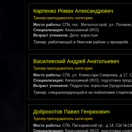
Карпенко Роман Александрович
Тренер-преподаватель категория
Место работы:
СПб, пос. Металлострой, ул. Полевая,
Специализация:
Киокушинкай (IKO)
Возраст учеников:
Дети, взрослые
Тренер, работающий в Невском районе и пригороде ..
Василевский Андрей Анатольевич
Тренер-преподаватель категория
Место работы:
СПб, ул. Комиссара Смирнова, д.17, С
Специализация:
Киокушинкай (IKO), подготовка про
Возраст учеников:
Подростки, взрослые (продолжаю
Тренер, специализирующийся на подготовке спортсме
Доброхотов Павел Генрихович
Тренер-преподаватель категория
Место работы:
СПб, Пискаревский пр., д.14, СШ №139 
Специализация:
Киокушинкай (IKO), подготовка спор