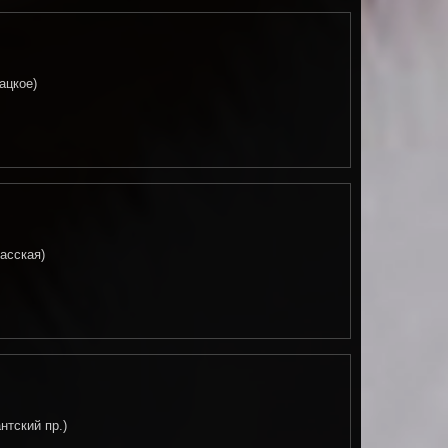
ацкое)
асская)
нтский пр.)