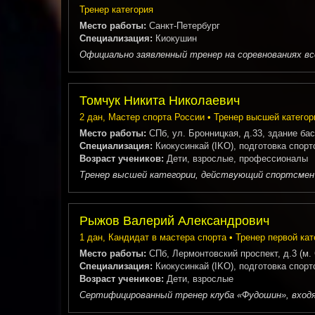
Тренер категория
Место работы:
Санкт-Петербург
Специализация:
Киокушин
Официально заявленный тренер на соревнованиях всер
Томчук Никита Николаевич
2 дан, Мастер спорта России • Тренер высшей категор
Место работы:
СПб, ул. Бронницкая, д.33, здание ба
Специализация:
Киокусинкай (IKO), подготовка спор
Возраст учеников:
Дети, взрослые, профессионалы
Тренер высшей категории, действующий спортсмен в
Рыжов Валерий Александрович
1 дан, Кандидат в мастера спорта • Тренер первой кат
Место работы:
СПб, Лермонтовский проспект, д.3 (м.
Специализация:
Киокусинкай (IKO), подготовка спор
Возраст учеников:
Дети, взрослые
Сертифицированный тренер клуба «Фудошин», входящ