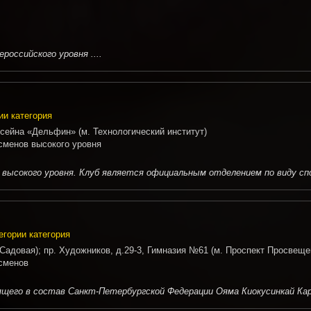
оссийского уровня ....
ии категория
ссейна «Дельфин» (м. Технологический институт)
тсменов высокого уровня
ысокого уровня. Клуб является официальным отделением по виду спор
егории категория
 Садовая); пр. Художников, д.29-3, Гимназия №61 (м. Проспект Просвеще
тсменов
его в состав Санкт-Петербургской Федерации Ояма Киокусинкай Карат