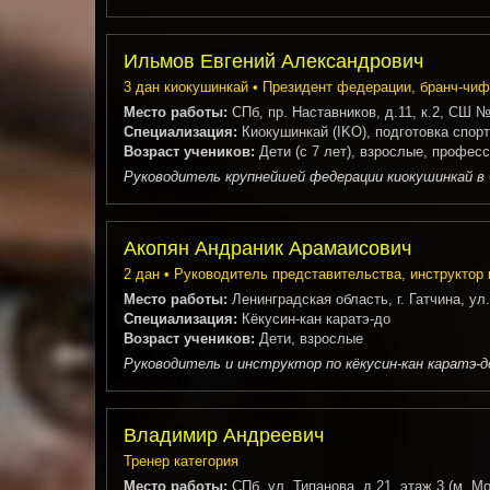
Ильмов Евгений Александрович
3 дан киокушинкай • Президент федерации, бранч-чиф
Место работы:
СПб, пр. Наставников, д.11, к.2, СШ 
Специализация:
Киокушинкай (IKO), подготовка спор
Возраст учеников:
Дети (с 7 лет), взрослые, профес
Руководитель крупнейшей федерации киокушинкай в 
Акопян Андраник Арамаисович
2 дан • Руководитель представительства, инструктор 
Место работы:
Ленинградская область, г. Гатчина, ул
Специализация:
Кёкусин-кан каратэ-до
Возраст учеников:
Дети, взрослые
Руководитель и инструктор по кёкусин-кан каратэ-до
Владимир Андреевич
Тренер категория
Место работы:
СПб, ул. Типанова, д.21, этаж 3 (м. Мо