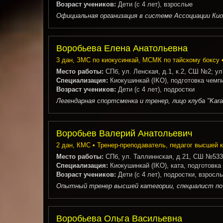
Возраст учеников:
Дети (с 4 лет), взрослые
Официальная организация в системе Ассоциации Ки
Воробьева Елена Анатольевна
3 дан, ЗМС по киокусинкай, МСМК по тайскому боксу •
Место работы:
СПб, ул. Ленская, д.1, к.2, СШ №2; ул
Специализация:
Киокушинкай (IKO), подготовка чемп
Возраст учеников:
Дети (с 4 лет), подростки
Легендарная спортсменка и тренер, лицо клуба "Ka
Воробьев Валерий Анатольевич
2 дан, КМС • Тренер-преподаватель, педагог высшей к
Место работы:
СПб, ул. Таллиннская, д.21, СШ №533 
Специализация:
Киокушинкай (IKO), ката, подготовка
Возраст учеников:
Дети (с 4 лет), подростки, взросл
Опытный тренер высшей категории, специалист по к
Воробьева Ольга Васильевна