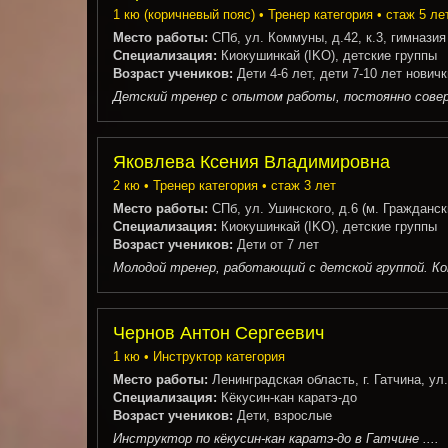
1 кю (коричневый пояс) • Тренер категория • стаж 5 ле
Место работы:
СПб, ул. Коммуны, д.42, к.3, гимназия
Специализация:
Киокушинкай (IKO), детские группы
Возраст учеников:
Дети 4-6 лет, дети 7-10 лет новичк
Детский тренер с опытом работы, постоянно совер
Яковлева Ксения Владимировна
2 кю • Тренер категория • стаж 3 лет
Место работы:
СПб, ул. Ушинского, д.6 (м. Гражданск
Специализация:
Киокушинкай (IKO), детские группы
Возраст учеников:
Дети от 7 лет
Молодой тренер, работающий с детской группой. Конт
Чернов Антон Сергеевич
1 кю • Инструктор категория
Место работы:
Ленинградская область, г. Гатчина, ул
Специализация:
Кёкусин-кан каратэ-до
Возраст учеников:
Дети, взрослые
Инструктор по кёкусин-кан каратэ-до в Гатчине ....