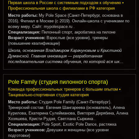
Первая школа в России с системным подходом к обучению •
Профессиональная школа с филиалами в РФ категория
Место работы:
My Pole Space (Санкт-Петербург, основана в
2016). Филиал в Москве (с 2019). Онлайн-школа с учениками по
всему миру. Сайт: mypolespace.ru .
Специализация:
Пилонный спорт, акробатика на пилоне
Возраст учеников:
Взрослые (все уровни), тренеры
(повышение квалификации)
Школа, основанная Владимиром Карачуновым и Кристиной
Думанской. Главная инновация — разработанная
последовательная система обучения, по которой вся шк...
Pole Family (студия пилонного спорта)
Команда профессиональных тренеров с большим опытом •
Танцевально-спортивная студия категория
Место работы:
Студия Pole Family (Санкт-Петербург).
Тренерский состав: Евгения Шангареева (основатель), Алена
Курилова, Екатерина Сулейманова, Виктория Дерябина, Алина
Хозяшева, Кристи Рудая, Светлана Сыркина .
Специализация:
Pole Sport, Exotic Pole Dance, растяжка
Возраст учеников:
Девушки и женщины (все уровни
подготовки)