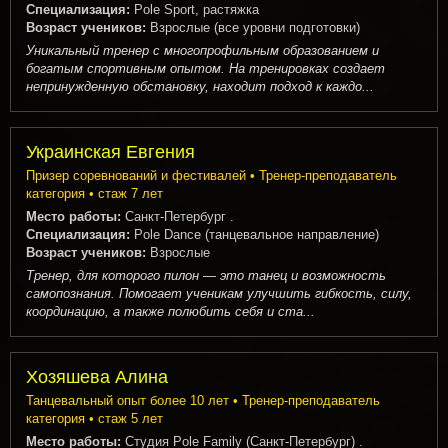
Специализация:
Pole Sport, растяжка
Возраст учеников:
Взрослые (все уровни подготовки)
Уникальный тренер с многопрофильным образованием и
богатым спортивным опытом. На тренировках создает
непринужденную обстановку, находит подход к каждо...
Украинская Евгения
Призер соревнований и фестивалей • Тренер-преподаватель
категория • стаж 7 лет
Место работы:
Санкт-Петербург .
Специализация:
Pole Dance (танцевальное направление)
Возраст учеников:
Взрослые
Тренер, для которого пилон — это танец и возможность
самопознания. Помогает ученикам улучшить гибкость, силу,
координацию, а также полюбить себя и ста...
Хозяшева Алина
Танцевальный опыт более 10 лет • Тренер-преподаватель
категория • стаж 5 лет
Место работы:
Студия Pole Family (Санкт-Петербург) .