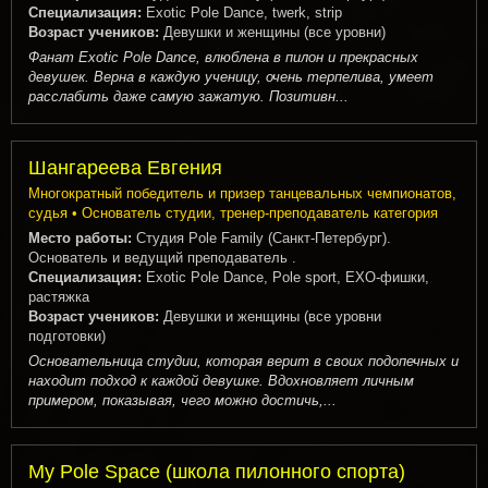
Специализация:
Exotic Pole Dance, twerk, strip
Возраст учеников:
Девушки и женщины (все уровни)
Фанат Exotic Pole Dance, влюблена в пилон и прекрасных
девушек. Верна в каждую ученицу, очень терпелива, умеет
расслабить даже самую зажатую. Позитивн...
Шангареева Евгения
Многократный победитель и призер танцевальных чемпионатов,
судья • Основатель студии, тренер-преподаватель категория
Место работы:
Студия Pole Family (Санкт-Петербург).
Основатель и ведущий преподаватель .
Специализация:
Exotic Pole Dance, Pole sport, EXO-фишки,
растяжка
Возраст учеников:
Девушки и женщины (все уровни
подготовки)
Основательница студии, которая верит в своих подопечных и
находит подход к каждой девушке. Вдохновляет личным
примером, показывая, чего можно достичь,...
My Pole Space (школа пилонного спорта)