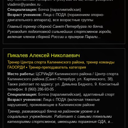
vladimir@yandex.ru .
Специализация:
Бочча (паралимпийская)
Возраст учеников:
Лица с ПОДА (поражением опорно-
двигательного аппарата), все возрастные группы
Главный тренер сборной Санкт-Петербурга по бочча.
Руководит подготовкой сильнейших спортсменов города,
включая членов сборной России и призеров Парали...
Пикалев Алексей Николаевич
Тренер Центра спорта Калининского района, тренер команды
ГАООРДИ • Тренер-преподаватель категория
Место работы:
ЦСРИиДИ Калининского района / Центр спорта
Калининского района (Санкт-Петербург, ул. Карпинского, 38).
Также работает по адресу: ул. Демьяна Бедного, 9. Контактный
телефон: 8 (960) 286-93-05 .
Специализация:
Бочча (паралимпийская), адаптивный спорт
Возраст учеников:
Лица с ПОДА (включая тяжелые
нарушения), проживающие в Калининском районе
Тренер, развивающий бочча на районном уровне и в
социальных учреждениях. Работает с самыми тяжелыми
категориями спортсменов, имеющими поражения ОДА, в...