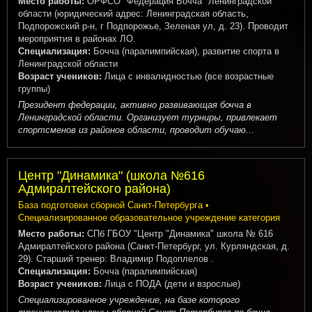
Место работы:
ОРФСО "Федерация Бочча" Ленинградской
области (юридический адрес: Ленинградская область,
Подпорожский р-н, г Подпорожье, Зеленая ул, д. 23). Проводит
мероприятия в районах ЛО.
Специализация:
Бочча (паралимпийская), развитие спорта в
Ленинградской области
Возраст учеников:
Лица с инвалидностью (все возрастные
группы)
Президент федерации, активно развивающая бочча в
Ленинградской области. Организует турниры, привлекает
спортсменов из районов области, проводит обучаю...
Центр "Динамика" (школа №616
Адмиралтейского района)
База подготовки сборной Санкт-Петербурга •
Специализированное образовательное учреждение категория
Место работы:
СПб ГБОУ "Центр "Динамика" школа № 616
Адмиралтейского района (Санкт-Петербург, ул. Курляндская, д.
29). Старший тренер: Владимир Подоплелов .
Специализация:
Бочча (паралимпийская)
Возраст учеников:
Лица с ПОДА (дети и взрослые)
Специализированное учреждение, на базе которого