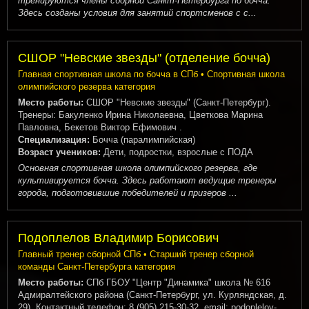
тренируются члены сборной Санкт-Петербурга по бочча.
Здесь созданы условия для занятий спортсменов с с...
СШОР "Невские звезды" (отделение бочча)
Главная спортивная школа по бочча в СПб • Спортивная школа
олимпийского резерва категория
Место работы:
СШОР "Невские звезды" (Санкт-Петербург).
Тренеры: Бакуленко Ирина Николаевна, Цветкова Марина
Павловна, Бекетов Виктор Ефимович .
Специализация:
Бочча (паралимпийская)
Возраст учеников:
Дети, подростки, взрослые с ПОДА
Основная спортивная школа олимпийского резерва, где
культивируется бочча. Здесь работают ведущие тренеры
города, подготовившие победителей и призеров ...
Подоплелов Владимир Борисович
Главный тренер сборной СПб • Старший тренер сборной
команды Санкт-Петербурга категория
Место работы:
СПб ГБОУ "Центр "Динамика" школа № 616
Адмиралтейского района (Санкт-Петербург, ул. Курляндская, д.
29). Контактный телефон: 8 (905) 215-30-32, email: podoplelov-