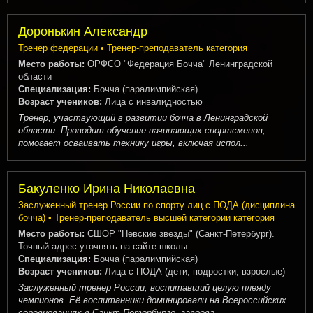
Доронькин Александр
Тренер федерации • Тренер-преподаватель категория
Место работы:
ОРФСО "Федерация Бочча" Ленинградской
области
Специализация:
Бочча (паралимпийская)
Возраст учеников:
Лица с инвалидностью
Тренер, участвующий в развитии бочча в Ленинградской
области. Проводит обучение начинающих спортсменов,
помогает осваивать технику игры, включая испол...
Бакуленко Ирина Николаевна
Заслуженный тренер России по спорту лиц с ПОДА (дисциплина
бочча) • Тренер-преподаватель высшей категории категория
Место работы:
СШОР "Невские звезды" (Санкт-Петербург).
Точный адрес уточнять на сайте школы.
Специализация:
Бочча (паралимпийская)
Возраст учеников:
Лица с ПОДА (дети, подростки, взрослые)
Заслуженный тренер России, воспитавший целую плеяду
чемпионов. Её воспитанники доминировали на Всероссийских
соревнованиях в Санкт-Петербурге, завоева...