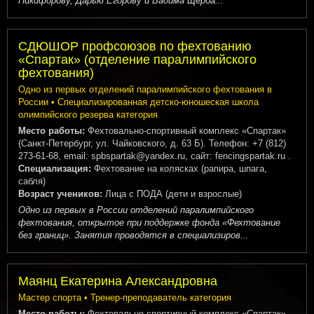
Никифорову, Дарью Егорову и Вадима Щерба...
СДЮШОР профсоюзов по фехтованию
«Спартак» (отделение паралимпийского
фехтования)
Одно из первых отделений паралимпийского фехтования в
России • Специализированная детско-юношеская школа
олимпийского резерва категория
Место работы:
Фехтовально-спортивный комплекс «Спартак»
(Санкт-Петербург, ул. Чайковского, д. 63 Б). Телефон: +7 (812)
273-61-68, email: spbspartak@yandex.ru, сайт: fencingspartak.ru .
Специализация:
Фехтование на колясках (рапира, шпага,
сабля)
Возраст учеников:
Лица с ПОДА (дети и взрослые)
Одно из первых в России отделений паралимпийского
фехтования, открытое при поддержке фонда «Фехтование
без границ». Занятия проводятся в специализиров...
Маянц Екатерина Александровна
Мастер спорта • Тренер-преподаватель категория
Место работы:
Фехтовально-спортивный комплекс «Спартак»