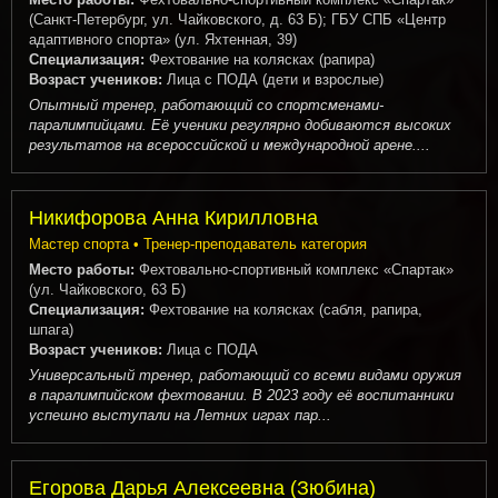
(Санкт-Петербург, ул. Чайковского, д. 63 Б); ГБУ СПБ «Центр
адаптивного спорта» (ул. Яхтенная, 39)
Специализация:
Фехтование на колясках (рапира)
Возраст учеников:
Лица с ПОДА (дети и взрослые)
Опытный тренер, работающий со спортсменами-
паралимпийцами. Её ученики регулярно добиваются высоких
результатов на всероссийской и международной арене....
Никифорова Анна Кирилловна
Мастер спорта • Тренер-преподаватель категория
Место работы:
Фехтовально-спортивный комплекс «Спартак»
(ул. Чайковского, 63 Б)
Специализация:
Фехтование на колясках (сабля, рапира,
шпага)
Возраст учеников:
Лица с ПОДА
Универсальный тренер, работающий со всеми видами оружия
в паралимпийском фехтовании. В 2023 году её воспитанники
успешно выступали на Летних играх пар...
Егорова Дарья Алексеевна (Зюбина)