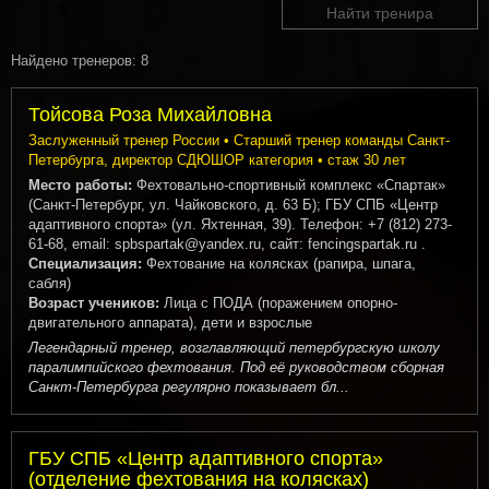
Найти тренира
Найдено тренеров: 8
Тойсова Роза Михайловна
Заслуженный тренер России • Старший тренер команды Санкт-
Петербурга, директор СДЮШОР категория • стаж 30 лет
Место работы:
Фехтовально-спортивный комплекс «Спартак»
(Санкт-Петербург, ул. Чайковского, д. 63 Б); ГБУ СПБ «Центр
адаптивного спорта» (ул. Яхтенная, 39). Телефон: +7 (812) 273-
61-68, email: spbspartak@yandex.ru, сайт: fencingspartak.ru .
Специализация:
Фехтование на колясках (рапира, шпага,
сабля)
Возраст учеников:
Лица с ПОДА (поражением опорно-
двигательного аппарата), дети и взрослые
Легендарный тренер, возглавляющий петербургскую школу
паралимпийского фехтования. Под её руководством сборная
Санкт-Петербурга регулярно показывает бл...
ГБУ СПБ «Центр адаптивного спорта»
(отделение фехтования на колясках)