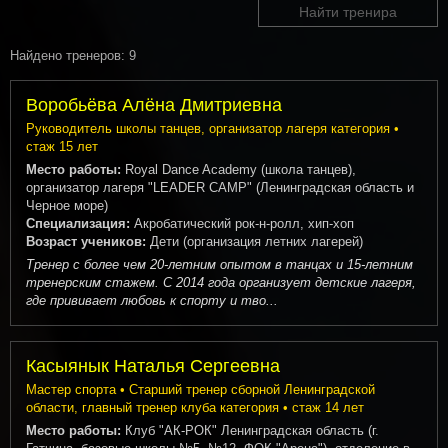
Найти тренира
Найдено тренеров: 9
Воробьёва Алёна Дмитриевна
Руководитель школы танцев, организатор лагеря категория •
стаж 15 лет
Место работы:
Royal Dance Academy (школа танцев),
организатор лагеря "LEADER CAMP" (Ленинградская область и
Черное море)
Специализация:
Акробатический рок-н-ролл, хип-хоп
Возраст учеников:
Дети (организация летних лагерей)
Тренер с более чем 20-летним опытом в танцах и 15-летним
тренерским стажем. С 2014 года организует детские лагеря,
где прививает любовь к спорту и тво...
Касыянык Наталья Сергеевна
Мастер спорта • Старший тренер сборной Ленинградской
области, главный тренер клуба категория • стаж 14 лет
Место работы:
Клуб "АК-РОК" Ленинградская область (г.