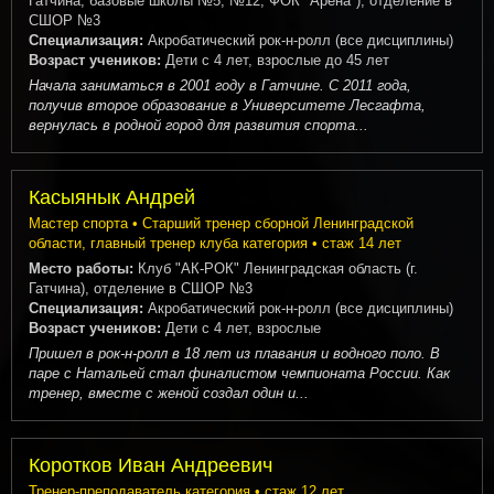
Гатчина, базовые школы №5, №12, ФОК "Арена"), отделение в
СШОР №3
Специализация:
Акробатический рок-н-ролл (все дисциплины)
Возраст учеников:
Дети с 4 лет, взрослые до 45 лет
Начала заниматься в 2001 году в Гатчине. С 2011 года,
получив второе образование в Университете Лесгафта,
вернулась в родной город для развития спорта...
Касыянык Андрей
Мастер спорта • Старший тренер сборной Ленинградской
области, главный тренер клуба категория • стаж 14 лет
Место работы:
Клуб "АК-РОК" Ленинградская область (г.
Гатчина), отделение в СШОР №3
Специализация:
Акробатический рок-н-ролл (все дисциплины)
Возраст учеников:
Дети с 4 лет, взрослые
Пришел в рок-н-ролл в 18 лет из плавания и водного поло. В
паре с Натальей стал финалистом чемпионата России. Как
тренер, вместе с женой создал один и...
Коротков Иван Андреевич
Тренер-преподаватель категория • стаж 12 лет