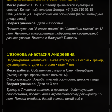
Место работы:
СПб ГБУ "Центр физической культуры и
спорта". Контактный телефон Центра: +7 (812) 710-01-18
Специализация:
Акробатический рок-н-ролл (пары, командные
дисциплины)
Возраст учеников:
Дети и взрослые
Прошел путь от "Б класс-микст" до "Формейшн-микст" за 12
лет. Является многократным победителем соревнований
разного уровня. Вместе с Валерией Титовой...
Сазонова Анастасия Андреевна
Неоднократная чемпионка Санкт-Петербурга и России • Тренер,
руководитель студии категория • стаж 7 лет
Место работы:
Собственная студия в Санкт-Петербурге
(выездные тренировки также возможны)
Специализация:
Акробатический рок-н-ролл, детские танцы
Возраст учеников:
Дети от 3 лет
Тренер с 7-летним стажем, в прошлом - действующая
спортсменка, посвятившая акробатическому рок-н-роллу 16
лет. Готова влюбить детей в этот яркий вид с...