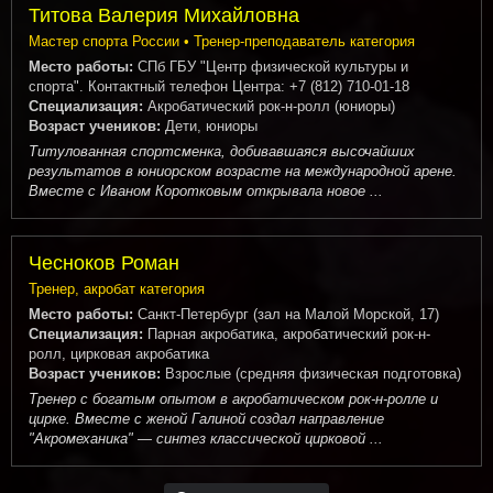
Титова Валерия Михайловна
Мастер спорта России • Тренер-преподаватель категория
Место работы:
СПб ГБУ "Центр физической культуры и
спорта". Контактный телефон Центра: +7 (812) 710-01-18
Специализация:
Акробатический рок-н-ролл (юниоры)
Возраст учеников:
Дети, юниоры
Титулованная спортсменка, добивавшаяся высочайших
результатов в юниорском возрасте на международной арене.
Вместе с Иваном Коротковым открывала новое ...
Чесноков Роман
Тренер, акробат категория
Место работы:
Санкт-Петербург (зал на Малой Морской, 17)
Специализация:
Парная акробатика, акробатический рок-н-
ролл, цирковая акробатика
Возраст учеников:
Взрослые (средняя физическая подготовка)
Тренер с богатым опытом в акробатическом рок-н-ролле и
цирке. Вместе с женой Галиной создал направление
"Акромеханика" — синтез классической цирковой ...