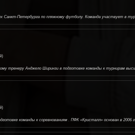
х Санкт-Петербурга по пляжному футболу. Команда участвует в турни
й)
му тренеру Анджело Ширинзи в подготовке команды к турнирам высшег
й)
готовке команды к соревнованиям . ПФК «Кристалл» основан в 2006 г