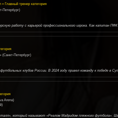
 • Главный тренер категория
т-Петербург)
скую работу с карьерой профессионального игрока. Как капитан ПФК
тегория
 (Санкт-Петербург)
футбольных клубов России. В 2024 году привел команду к победе в Су
егория
a Arena)
й)
сталл», который называют «Реалом Мадридом пляжного футбола». Шве