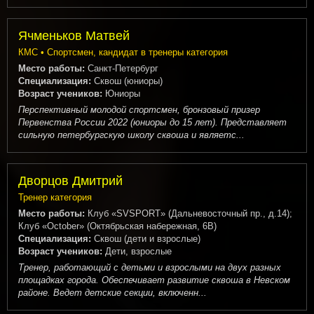
Ячменьков Матвей
КМС • Спортсмен, кандидат в тренеры категория
Место работы:
Санкт-Петербург
Специализация:
Сквош (юниоры)
Возраст учеников:
Юниоры
Перспективный молодой спортсмен, бронзовый призер
Первенства России 2022 (юниоры до 15 лет). Представляет
сильную петербургскую школу сквоша и являетс...
Дворцов Дмитрий
Тренер категория
Место работы:
Клуб «SVSPORT» (Дальневосточный пр., д.14);
Клуб «October» (Октябрьская набережная, 6В)
Специализация:
Сквош (дети и взрослые)
Возраст учеников:
Дети, взрослые
Тренер, работающий с детьми и взрослыми на двух разных
площадках города. Обеспечивает развитие сквоша в Невском
районе. Ведет детские секции, включенн...