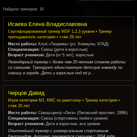
Найдено тренеров: 16
Исаева Елена Владиславовна
Сертифицированный тренер WSF 1,2,3 уровня • Тренер-
преподаватель категория • стаж 29 лет
Место работы:
Клуб «Теорема» (ул. Коммуны, 67АД)
Специализация:
Сквош (дети и взрослые)
Возраст учеников:
Дети (от 5 лет), взрослые
Легендарный тренер с более чем 20-летним стажем работы
со сквошем. Тренирует единственную детскую команду по
сквошу в городе. Дети и взрослые под её р...
Чирцов Давид
Игрок категории М1, КМС по ракетлону • Тренер категория •
стаж 20 лет
Место работы:
Сквош-центр «Лига» (Лиговский проспект, 289Б)
Специализация:
Сквош (спортсмены любого уровня)
Возраст учеников:
Дети и взрослые, все уровни
Опытнейший тренер с универсальным спортивным
бэкграундом. Активно занимается сквошем с 2004 года.