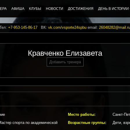
ЕРА
АФИША
КЛУБЫ
НОВОСТИ
ДОСТИЖЕНИЯ
ДЕНЬ В ИСТОРИИ
 Тел:
+7-953-145-86-17
ВК:
vk.com/vsporte24spbu
email:
26048282@mail.r
Кравченко Елизавета
Добавить тренера
ние
Место работы:
Санкт-Пет
Мастер спорта по академической
Возрастные группы:
Дети, взр