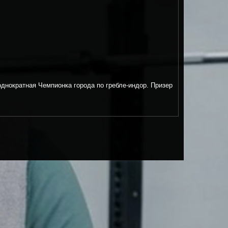
днократная Чемпионка города по гребле-индор. Призер