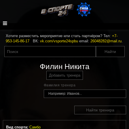
Хотите разместить мероприятие или стать партнёром? Тел:
+7-
953-145-86-17
ВК:
vk.com/vsporte24spbu
email:
26048282@mail.ru
.
Филин Никита
Добавить тренера
Фамилия тренера
Найти тренира
Вид спорта:
Самбо