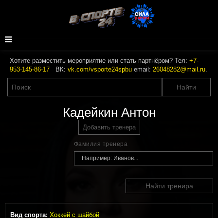
Хотите разместить мероприятие или стать партнёром? Тел:
+7-
953-145-86-17
ВК:
vk.com/vsporte24spbu
email:
26048282@mail.ru
.
Кадейкин Антон
Добавить тренера
Фамилия тренера
Найти тренира
Вид спорта:
Хоккей с шайбой