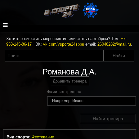
Хотите разместить мероприятие или стать партнёром? Тел:
+7-
953-145-86-17
ВК:
vk.com/vsporte24spbu
email:
26048282@mail.ru
.
Романова Д.А.
Добавить тренера
Фамилия тренера
Найти тренира
Вид спорта:
Фехтование