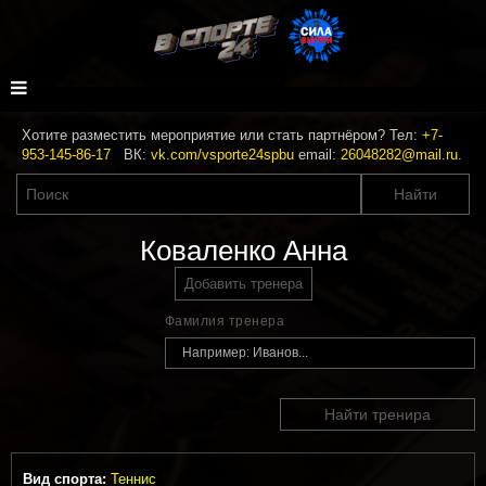
Хотите разместить мероприятие или стать партнёром? Тел:
+7-
953-145-86-17
ВК:
vk.com/vsporte24spbu
email:
26048282@mail.ru
.
Коваленко Анна
Добавить тренера
Фамилия тренера
Найти тренира
Вид спорта:
Теннис