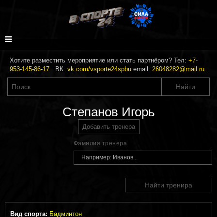
Хотите разместить мероприятие или стать партнёром? Тел:
+7-
953-145-86-17
ВК:
vk.com/vsporte24spbu
email:
26048282@mail.ru
.
Степанов Игорь
Добавить тренера
Фамилия тренера
Найти тренира
Вид спорта:
Бадминтон