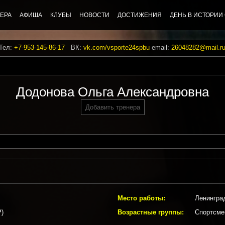
ЕРА
АФИША
КЛУБЫ
НОВОСТИ
ДОСТИЖЕНИЯ
ДЕНЬ В ИСТОРИИ
 Тел:
+7-953-145-86-17
ВК:
vk.com/vsporte24spbu
email:
26048282@mail.r
Додонова Ольга Александровна
Добавить тренера
Место работы:
Ленинград
Р)
Возрастные группы:
Спортсмен