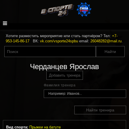
Хотите разместить мероприятие или стать партнёром? Тел:
+7-
953-145-86-17
ВК:
vk.com/vsporte24spbu
email:
26048282@mail.ru
.
Черданцев Ярослав
Добавить тренера
Фамилия тренера
Найти тренира
Вид спорта:
Прыжки на батуте