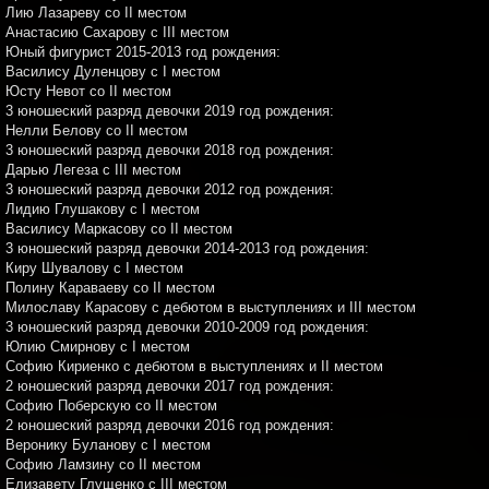
Лию Лазареву со II местом
Анастасию Сахарову с III местом
Юный фигурист 2015-2013 год рождения:
Василису Дуленцову с I местом
Юсту Невот со II местом
3 юношеский разряд девочки 2019 год рождения:
Нелли Белову со II местом
3 юношеский разряд девочки 2018 год рождения:
Дарью Легеза с III местом
3 юношеский разряд девочки 2012 год рождения:
Лидию Глушакову с I местом
Василису Маркасову со II местом
3 юношеский разряд девочки 2014-2013 год рождения:
Киру Шувалову с I местом
Полину Караваеву со II местом
Милославу Карасову с дебютом в выступлениях и III местом
3 юношеский разряд девочки 2010-2009 год рождения:
Юлию Смирнову с I местом
Софию Кириенко с дебютом в выступлениях и II местом
2 юношеский разряд девочки 2017 год рождения:
Софию Поберскую со II местом
2 юношеский разряд девочки 2016 год рождения:
Веронику Буланову с I местом
Софию Ламзину со II местом
Елизавету Глущенко с III местом