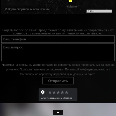
© Карта спортивных организаций
30 km
Задать вопрос по теме:
Продолжаем поздравлять наших спортсменов и их
тренеров с замечательными выступлениями на фестивале...
Нажимая на кнопку, вы даете согласие на обработку своих персональных данных на
условиях:
Пользовательским соглашением
,
Политикой конфиденциальности
и
Согласием на обработку персональных данных на сайте
.
Отправить