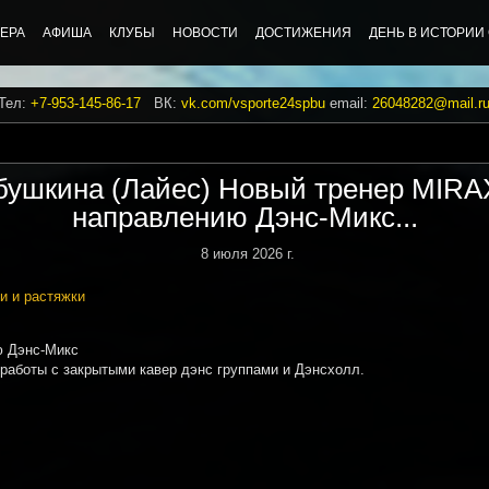
ЕРА
АФИША
КЛУБЫ
НОВОСТИ
ДОСТИЖЕНИЯ
ДЕНЬ В ИСТОРИИ
 Тел:
+7-953-145-86-17
ВК:
vk.com/vsporte24spbu
email:
26048282@mail.r
ушкина (Лайес) Новый тренер MIRA
направлению Дэнс-Микс...
8 июля 2026 г.
и и растяжки
ю Дэнс-Микс
работы с закрытыми кавер дэнс группами и Дэнсхолл.