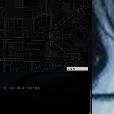
200 m
о направлению Дэнс-Микс...