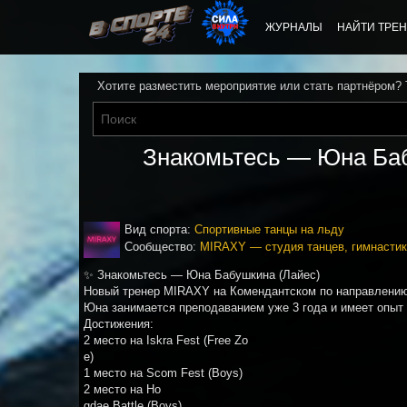
ЖУРНАЛЫ
НАЙТИ ТРЕН
Хотите разместить мероприятие или стать партнёром?
Знакомьтесь — Юна Баб
Вид спорта:
Спортивные танцы на льду
Сообщество:
MIRAXY — студия танцев, гимнастик
✨ Знакомьтесь — Юна Бабушкина (Лайес)
Новый тренер MIRAXY на Комендантском по направлени
Юна занимается преподаванием уже 3 года и имеет опыт 
Достижения:
2 место на Iskra Fest (Free Zo
e)
1 место на Scom Fest (Boys)
2 место на Ho
gdae Battle (Boys)