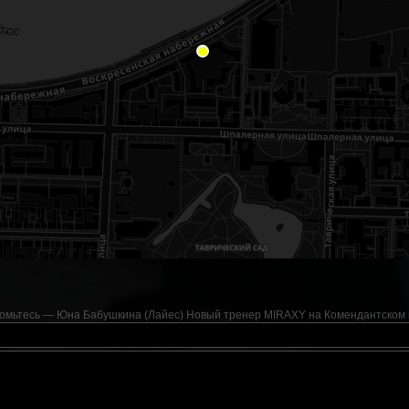
омьтесь — Юна Бабушкина (Лайес) Новый тренер MIRAXY на Комендантском п