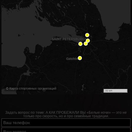
© Карта спортивных организаций
50 km
Задать вопрос по теме:
А КАК ПРОБЕЖАЛИ ВЫ «Белые ночи» — это не
только про скорость, но и про семейные традиции.