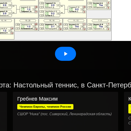
рта: Настольный теннис, в Санкт-Петерб
Гребнев Максим
Чемпион Европы, чемпион России
СШОР "Ника" (пос. Сиверский, Ленинградская область)
С
С