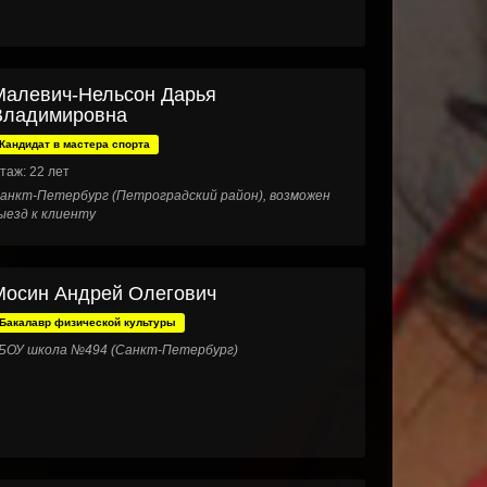
Малевич-Нельсон Дарья
Владимировна
Кандидат в мастера спорта
таж: 22 лет
анкт-Петербург (Петроградский район), возможен
ыезд к клиенту
Мосин Андрей Олегович
Бакалавр физической культуры
БОУ школа №494 (Санкт-Петербург)