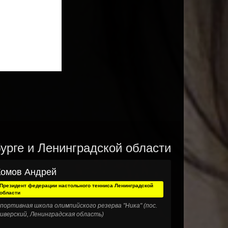
урге и Ленинградской области
Комов Андрей
Президент федерации настольного тенниса Ленинградской
области
портивная школа олимпийского резерва "Ника" (пос.
иверский, Ленинградская область)