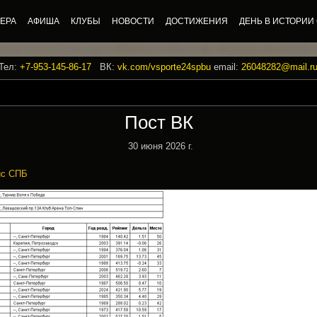
ЕРА
АФИША
КЛУБЫ
НОВОСТИ
ДОСТИЖЕНИЯ
ДЕНЬ В ИСТОРИИ
 Тел:
+7-953-145-86-17
ВК:
vk.com/vsporte24spbu
email:
26048282@mail.r
Пост ВК
30 июня 2026 г.
ис СПБ