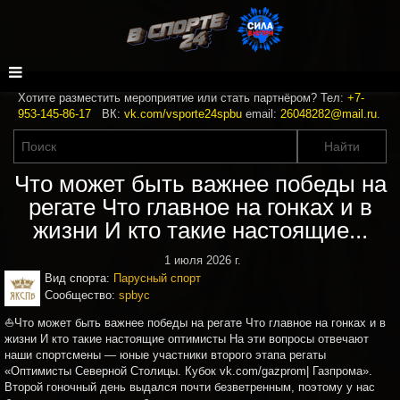
Хотите разместить мероприятие или стать партнёром? Тел:
+7-
953-145-86-17
ВК:
vk.com/vsporte24spbu
email:
26048282@mail.ru
.
Что может быть важнее победы на
регате Что главное на гонках и в
жизни И кто такие настоящие...
1 июля 2026 г.
Вид спорта:
Парусный спорт
Сообщество:
spbyc
⛵Что может быть важнее победы на регате Что главное на гонках и в
жизни И кто такие настоящие оптимисты На эти вопросы отвечают
наши спортсмены — юные участники второго этапа регаты
«Оптимисты Северной Столицы. Кубок vk.com/gazprom| Газпрома».
Второй гоночный день выдался почти безветренным, поэтому у нас