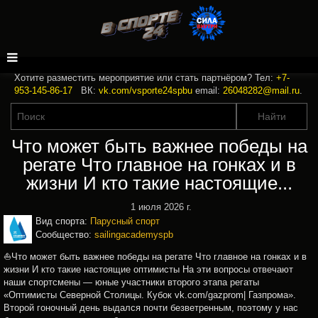
Хотите разместить мероприятие или стать партнёром? Тел:
+7-
953-145-86-17
ВК:
vk.com/vsporte24spbu
email:
26048282@mail.ru
.
Что может быть важнее победы на
регате Что главное на гонках и в
жизни И кто такие настоящие...
1 июля 2026 г.
Вид спорта:
Парусный спорт
Сообщество:
sailingacademyspb
⛵Что может быть важнее победы на регате Что главное на гонках и в
жизни И кто такие настоящие оптимисты На эти вопросы отвечают
наши спортсмены — юные участники второго этапа регаты
«Оптимисты Северной Столицы. Кубок vk.com/gazprom| Газпрома».
Второй гоночный день выдался почти безветренным, поэтому у нас