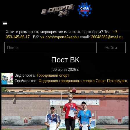
Хотите разместить мероприятие или стать партнёром? Тел:
+7-
953-145-86-17
ВК:
vk.com/vsporte24spbu
email:
26048282@mail.ru
.
Пост ВК
30 июня 2026 г.
Вид спорта:
Городошний спорт
Сообщество:
Федерация городошного спорта Санкт-Петербурга