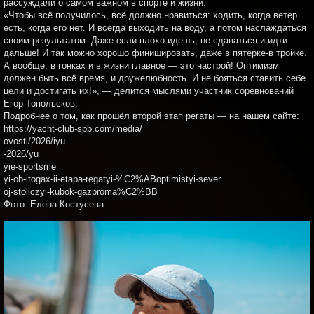
рассуждали о самом важном в спорте и жизни.
«Чтобы всё получилось, всё должно нравиться: ходить, когда ветер
есть, когда его нет. И всегда выходить на воду, а потом наслаждаться
своим результатом. Даже если плохо идешь, не сдаваться и идти
дальше! И так можно хорошо финишировать, даже в пятёрке-в тройке.
А вообще, в гонках и в жизни главное — это настрой! Оптимизм
должен быть всё время, и дружелюбность. И не бояться ставить себе
цели и достигать их!», — делится мыслями участник соревнований
Егор Топольсков.
Подробнее о том, как прошёл второй этап регаты — на нашем сайте:
https://yacht-club-spb.com/media/
ovosti/2026/iyu
-2026/yu
yie-sportsme
yi-ob-itogax-ii-etapa-regatyi-%C2%ABoptimistyi-sever
oj-stoliczyi-kubok-gazproma%C2%BB
Фото: Елена Костусева