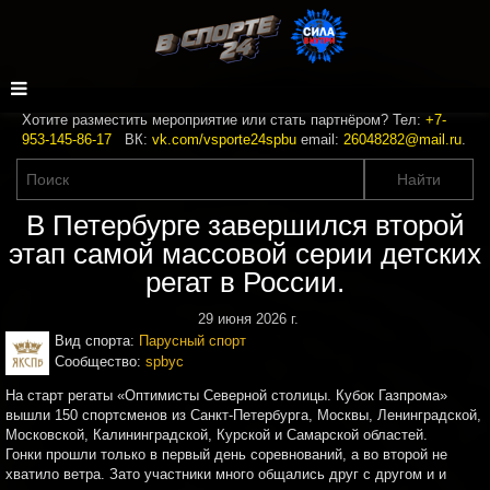
Хотите разместить мероприятие или стать партнёром? Тел:
+7-
953-145-86-17
ВК:
vk.com/vsporte24spbu
email:
26048282@mail.ru
.
В Петербурге завершился второй
этап самой массовой серии детских
регат в России.
29 июня 2026 г.
Вид спорта:
Парусный спорт
Сообщество:
spbyc
На старт регаты «Оптимисты Северной столицы. Кубок Газпрома»
вышли 150 спортсменов из Санкт-Петербурга, Москвы, Ленинградской,
Московской, Калининградской, Курской и Самарской областей.
Гонки прошли только в первый день соревнований, а во второй не
хватило ветра. Зато участники много общались друг с другом и и