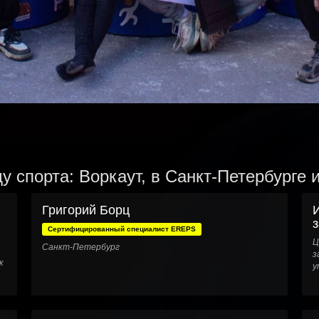
у спорта: Воркаут, в Санкт-Петербурге 
Григорий Борц
з
Сертифицированный специалист EREPS
Ц
Санкт-Петербург
з
к
у