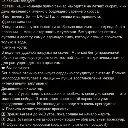
на свежем воздухе.
❗Кстати, наши команды прямо сейчас находятся на летних сборах, и их
день начинается именно с бодрящего утреннего кросса!
И вот почему бег — ВАЖЕН для пловца и ватерполиста:
Ударная сила ног:
В водном поло нужно высоко и стабильно подниматься над водой, а в
плавании — мощно стартовать с тумбочки. Бег укрепляет связки,
суставы и дает ту самую взрывную силу, которую сложно прокачать
только в воде.
Крепкие кости:
В воде нет ударной нагрузки на скелет. А легкий бег (в правильной
обуви!) стимулирует уплотнение костной ткани, что критически важно
для растущего детского организма.
❤️ Выносливость:
Бег в парке отлично тренирует сердечно-сосудистую систему. Больше
кислорода поступает в мышцы — лучше восстановление между
интенсивными заплывами!
Дисциплина и характер:
Встать в 7 утра, надеть кроссовки и пробежать свою дистанцию — это
маленькая победа. Это закаляет спортивный характер и учит
преодолевать себя. На площадке и в воде это очень пригодится!
☀️ Правила летних утренних пробежек:
1️⃣ Время: бегаем до 9-10 утра, пока солнце не начало жарить.
2️⃣ Вода: бутылка с негазированной водой — обязательный аксессуар.
3️⃣ Обувь: только кроссовки (асфальт и плитка не прощают!).