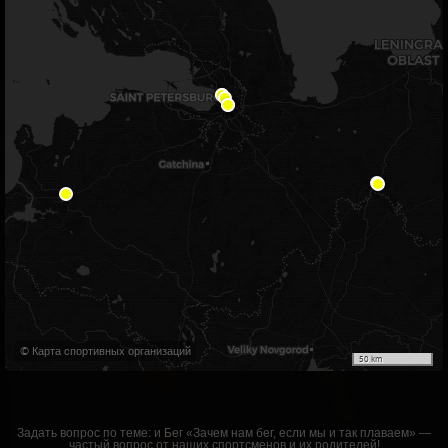
© Карта спортивных организаций
50 km
Задать вопрос по теме:
и Бег «Зачем нам бег, если мы и так плаваем» —
частый вопрос от наших спортсменов и их родителей!