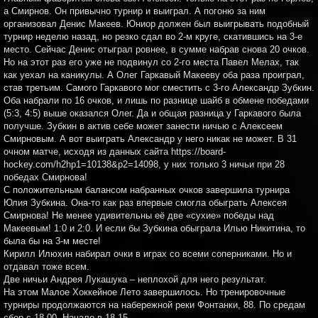
а Смирнов. Он привычно турнир и выиграл. А погоню за ним
организовал Денис Макеев. Юниор должен был выигрывать подобный
турнир неделю назад, но резко сдал во 2-м круге, скатившись на 3-е
место. Сейчас Денис отыграл ровнее, в сумме набрав снова 20 очков.
Но на этот раз его уже не подвинул со 2-го места Павел Мелах, так
как уехал на каникулы. А Олег Гаркавый Макееву оба раза проиграл,
став третьим. Самого Гаркавого мог сместить с 3-го Александр Зубкин.
Оба набрали по 16 очков, и лишь по разнице шайб в обмене победами
(5:3, 4:5) выше оказался Олег. Да и общая разница у Гаркавого была
получше. Зубкин в актив себе может занести ничью с Алексеем
Смирновым. А вот выиграть Александр у него никак не может. В 31
очном матче, исходя из данных сайта https://board-
hockey.com/h2hp1=10138&p2=14098, у них только 3 ничьи при 28
победах Смирнова!
С положительным балансом набранных очков завершила турнира
Юлия Зубкина. Она-то как раз впервые смогла обыграть Алексея
Смирнова! Не менее удивительны её две «сухие» победы над
Макеевым! 1:0 и 2:0. И если бы Зубкина обыграла Илью Никитина, то
была бы на 3-м месте!
Кирилл Илюхин набирал очки в играх со всеми соперниками. Но и
отдавал тоже всем.
Две ничьи Андрея Лукашука – неплохой для него результат.
На этом Малое Хоккейное Лето завершилось. Но тренировочные
турниры продолжаются на набережной реки Фонтанки, 88. По средам
сбор с 18.00. Начало в 18.15.