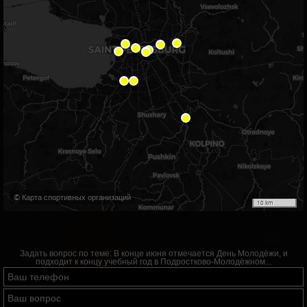
© Карта спортивных организаций
10 km
Задать вопрос по теме:
В конце июня отмечается День Молодёжи, и
подходит к концу учебный год в Подростково-Молодёжном...