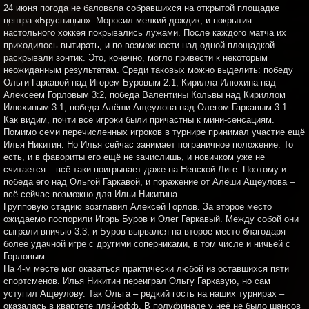
24 июня погода не баловала собравшихся на открытой площадке
центра «Брусницын». Моросил мелкий дождик, и покрытия
настольного хоккея покрывались лужами. После каждого матча их
приходилось вытирать, и по возможности над одной площадкой
раскрывали зонтик. Это, конечно, могло привести к некоторым
неожиданным результатам. Среди таковых можно выделить: победу
Ольги Гаркавой над Игорем Буровым 2:1, Кирилла Илюхина над
Алексеем Горловым 3:2, победа Валентины Кольвы над Кириллом
Илюхиным 3:1, победа Алёши Ащеулова над Олегом Гаркавым 3:1.
Как видим, почти все игроки были причастны к мини-сенсациям.
Помимо семи перечисленных игроков в турнире принимал участие ещё
Илья Никитин. Но Илья сейчас занимает пограничное положение. То
есть, и в фавориты его ещё не зачислишь, и новичком уже не
считается – всё-таки поигрывает даже на Невской Лиге. Поэтому и
победа его над Ольгой Гаркавой, и поражение от Алёши Ащеулова –
всё сейчас возможно для Ильи Никитина.
Групповую стадию возглавил Алексей Горлов. За второе место
ожидаемо поспорили Игорь Буров и Олег Гаркавый. Между собой они
сыграли вничью 3:3, и Буров вырвался на второе место благодаря
более удачной игре с другими соперниками, в том числе и ничьей с
Горловым.
На 4-м месте мог оказаться практически любой из оставшихся пяти
спортсменов. Илья Никитин переиграл Ольгу Гаркавую, но сам
уступил Ащеулову. Так Ольга – редкий гость на наших турнирах –
оказалась в квартете плэй-офф. В полуфинале у неё не было шансов