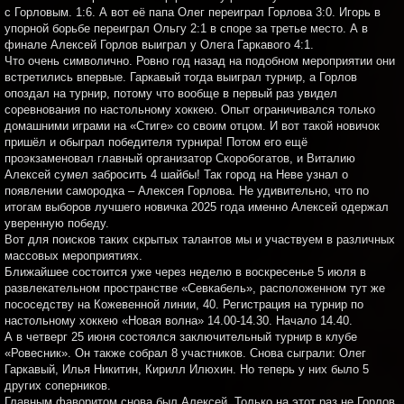
с Горловым. 1:6. А вот её папа Олег переиграл Горлова 3:0. Игорь в
упорной борьбе переиграл Ольгу 2:1 в споре за третье место. А в
финале Алексей Горлов выиграл у Олега Гаркавого 4:1.
Что очень символично. Ровно год назад на подобном мероприятии они
встретились впервые. Гаркавый тогда выиграл турнир, а Горлов
опоздал на турнир, потому что вообще в первый раз увидел
соревнования по настольному хоккею. Опыт ограничивался только
домашними играми на «Стиге» со своим отцом. И вот такой новичок
пришёл и обыграл победителя турнира! Потом его ещё
проэкзаменовал главный организатор Скоробогатов, и Виталию
Алексей сумел забросить 4 шайбы! Так город на Неве узнал о
появлении самородка – Алексея Горлова. Не удивительно, что по
итогам выборов лучшего новичка 2025 года именно Алексей одержал
уверенную победу.
Вот для поисков таких скрытых талантов мы и участвуем в различных
массовых мероприятиях.
Ближайшее состоится уже через неделю в воскресенье 5 июля в
развлекательном пространстве «Севкабель», расположенном тут же
пососедству на Кожевенной линии, 40. Регистрация на турнир по
настольному хоккею «Новая волна» 14.00-14.30. Начало 14.40.
А в четверг 25 июня состоялся заключительный турнир в клубе
«Ровесник». Он также собрал 8 участников. Снова сыграли: Олег
Гаркавый, Илья Никитин, Кирилл Илюхин. Но теперь у них было 5
других соперников.
Главным фаворитом снова был Алексей. Только на этот раз не Горлов,