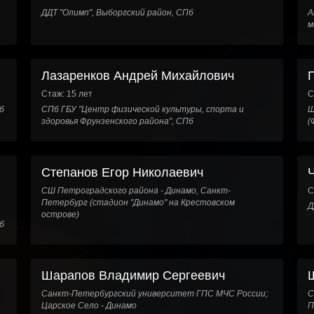
ДДТ "Олимп", Выборгский район, СПб
А
м
Лазаренков Андрей Михайлович
Стаж: 15 лет
С
б
СПб ГБУ "Центр физической культуры, спорта и
Ш
здоровья Фрунзенского района", СПб
(
Степанов Егор Николаевич
СШ Петроградского района - Динамо, Санкт-
С
Петербург (стадион "Динамо" на Крестовском
Д
острове)
б
Шарапов Владимир Сергеевич
Санкт-Петербургский университет ГПС МЧС России;
С
Царское Село - Динамо
П