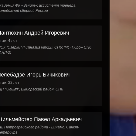
кадемия ФК «Зенит»; ассистент тренера
олодёжной сборной России
Пантюхин Андрей Игоревич
таж: 4 лет
СК "Озерки" (Гимназия №622), СПб; ФК «Ядро» СПб
ФНЛ-2)
Челебадзе Игорь Бичикович
таж: 22 лет
ДТ "Олимп", Выборгский район, СПб
Шильмейстер Павел Аркадьевич
Ш Петроградского района - Динамо, Санкт-
етербург