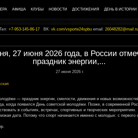
ЕРА
АФИША
КЛУБЫ
НОВОСТИ
ДОСТИЖЕНИЯ
ДЕНЬ В ИСТОРИИ
 Тел:
+7-953-145-86-17
ВК:
vk.com/vsporte24spbu
email:
26048282@mail.r
ня, 27 июня 2026 года, в России отм
праздник энергии,...
27 июня 2026 г.
ская
молодёжи — праздник энергии, смелости, движения и новых возможносте
ода, когда появился День советской молодёжи. Позже, в современной Рос
твовать в событиях, встречах, спортивных и творческих мероприятиях.
ая дата. Потому что спорт начинается именно с молодых: с первого ст
ер.