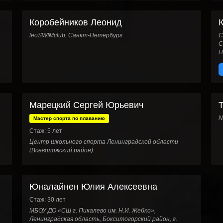
Коробейников Леонид
leoSWIMclub, Санкт-Петербург
С
С
П
Марецкий Сергей Юрьевич
N
Мастер спорта по плаванию
Стаж: 5 лет
Центр школьного спорта Ленинградской области
(Всеволожский район)
Юналайнен Юлия Алексеевна
Стаж: 30 лет
МБОУ ДО «СШ г. Пикалево им. Н.И. Жебко»,
Ленинградская область, Бокситогорский район, г.