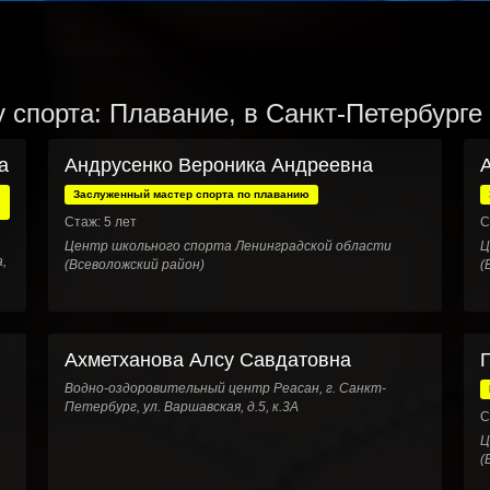
 спорта: Плавание, в Санкт-Петербурге
а
Андрусенко Вероника Андреевна
Заслуженный мастер спорта по плаванию
Стаж: 5 лет
С
Центр школьного спорта Ленинградской области
Ц
,
(Всеволожский район)
(
Ахметханова Алсу Савдатовна
Водно-оздоровительный центр Реасан, г. Санкт-
Петербург, ул. Варшавская, д.5, к.3А
С
Ц
(