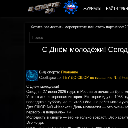
ЖУРНАЛЫ
НАЙТИ ТРЕН
Хотите разместить мероприятие или стать партнёром?
С Днём молодёжи! Сегод
Вид спорта:
Плавание
Сообщество:
ГБУ ДО СШОР по плаванию № 3 Нев
С Днём молодёжи!
Сегодня, 27 июня 2026 года, в России отмечается День 
У этого дня интересная история. Его корни идут с 1958 г
последнюю субботу июня, чтобы больше ребят могли учас
Для СШОР №3 «Невская» День молодёжи — это очень близк
первого «я попробую» ‍♀‍♂
Молодость в спорте — это не только возраст. Это характ
Это когда:
приходишь на тренировку даже после сложного дня;