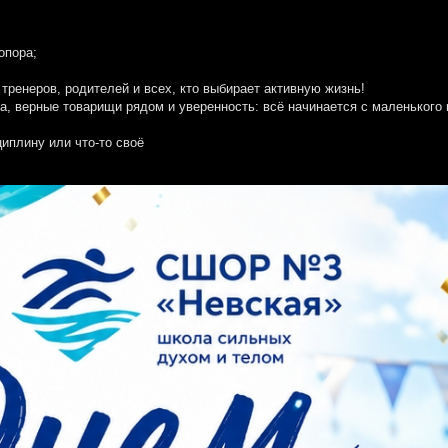
опора;
ренеров, родителей и всех, кто выбирает активную жизнь!
ба, верные товарищи рядом и уверенность: всё начинается с маленького
циплину или что-то своё