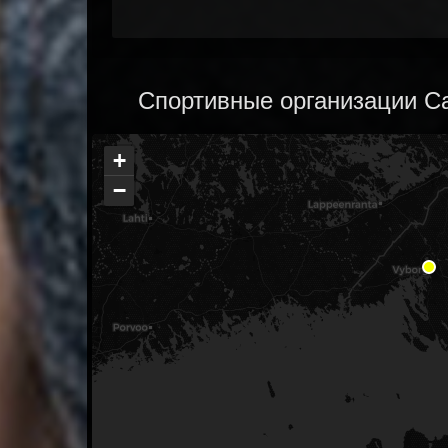
Спортивные организации Са
+
−