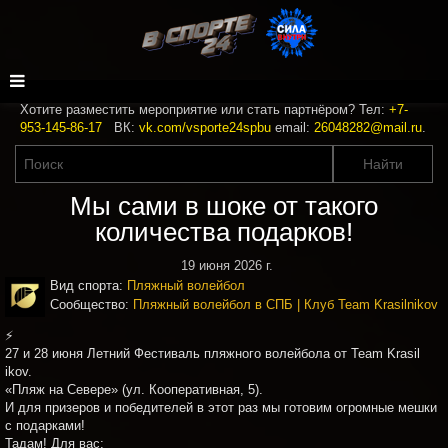
Хотите разместить мероприятие или стать партнёром? Тел:
+7-
953-145-86-17
ВК:
vk.com/vsporte24spbu
email:
26048282@mail.ru
.
Мы сами в шоке от такого
количества подарков!
19 июня 2026 г.
Вид спорта:
Пляжный волейбол
Сообщество:
Пляжный волейбол в СПБ | Клуб Team Krasilnikov
⚡️
27 и 28 июня Летний Фестиваль пляжного волейбола от Team Krasil
ikov.
«Пляж на Севере» (ул. Кооперативная, 5).
И для призеров и победителей в этот раз мы готовим огромные мешки
с подарками!
️Тадам! Для вас: