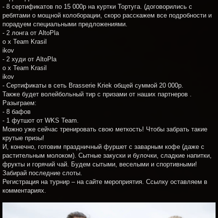
- 8 сертификатов по 15 000р на куртки Тортуга. (договорились с
ребятами о мощной колоборации, скоро расскажем все подробности и
порадуем специальными предложениями.
- 2 лонга от AltoPla
o x Team Krasil
ikov
- 2 худи от AltoPla
o x Team Krasil
ikov
- Сертификаты в сеть Brasserie Kriek общей суммой 20 000р.
️Также будет волейбольный тир с призами от наших партнеров .
Разыграем:
- 8 бафов
- 1 футшот от WKS Team.
Можно уже сейчас тренировать свою меткость! Чтобы забрать такие
крутые призы!
И, конечно, готовим праздничный фуршет с заварным кофе (даже с
растительным молоком). Сытные закуски и булочки, сладкие напитки,
фрукты и горячий чай. Будем сытыми, веселыми и спортивными!
Забирай последние слоты.
Регистрация на турнир – на сайте мероприятия. Cсылку оставляем в
комментариях.